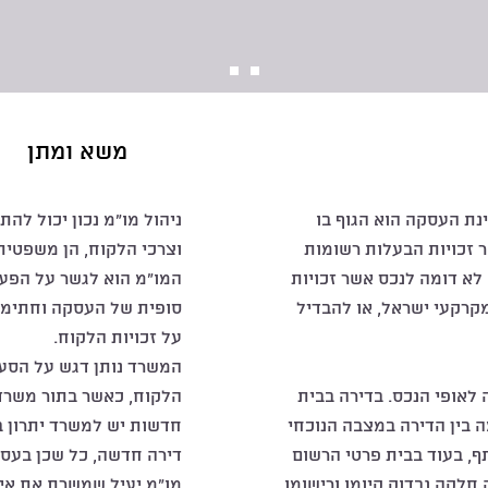
משא ומתן
ת העסקה הוא הגוף בו
ניהול מו"מ נכון יכול לה
ר זכויות הבעלות רשומות
וצרכי הלקוח, הן משפטית
לא דומה לנכס אשר זכויות
המו"מ הוא לגשר על הפער
קרקעי ישראל, או להבדיל
סופית של העסקה וחתימה
על זכויות הלקוח.
המשרד נותן דגש על הסעי
 לאופי הנכס. בדירה בבית
הלקוח, כאשר בתור משרד 
 בין הדירה במצבה הנוכחי
חדשות יש למשרד יתרון ב
, בעוד בבית פרטי הרשום
דירה חדשה, כל שכן בעסקת דירה יד 
חלקה נבדוק קיומו ורישומו
מו"מ יעיל שמשרת את אי