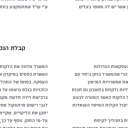
אשר יש לה מספר בעלים
ע"י עו"ד שמתמקצע בתחום
קבלת הנכ
עסקאות הגדולות
המשרד מלווה את הלקוח 
הרי שהמשרד בוחן ביחד עם
השארת כספים בפיקדון א
ת אפשרויות המימון
העסקה. בסופו של התהלי
יות נלקחת בחשבון גם חבות
הזכויות בנכס נרשמו על 
 הלקוח כאשר המטרה לבצע
ברכישת דירה חדשה מקב
יצול הקלות המיסוי העומדות
לגבי רישום פרוטוקול מס
יתקן את הליקויים, שקיימ
וח בתהליך לקיחת
על-פי החוק. נוסף על כך