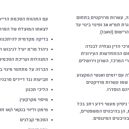
, עשרות פרויקטים בתחום
עם התהוות הסכמת הדייר
ההתחדשות העירונית במסגרת תמ"א 38 ופינוי בינוי עד
לצאתו המוצלח של הפרויק
רישום (טאבו).
בדיקה מקדמית להיתכנות
כי הדין נצחיה לבנדה
ניהול מו"מ יעיל לגיבוש 
חום ההתחדשות העירונית
התנהלות ועריכת הסכמים 
י המרכז, השרון וירושלים.
הכרזה על מתחמי פינוי בי
 עם יזמים ואנשי המקצוע
תביעות נגד דיירים סרבני
שמו עשרות פרויקטים
הם הוסדרו.
הליכי תכנון
מיסוי מקרקעין
יסיון מעשי וידע רחב בכל
מימון וליווי בנקאי ו/או ח
 הן בהיבטים המשפטיים,
בהיבטים הפיננסים.
הסכמי קבלנים