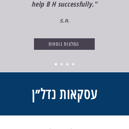
help B H successfully."
s.r.
המלצות נוספות
עסקאות נדל״ן